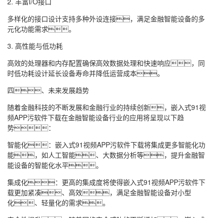
2. 丰富I/O接口
多样化的接口设计支持多种外设连接
，
满足金融智能设备的多
元化功能需求
。
3. 高性能与低功耗
高效的处理器和内存配置确保高效数据处理和快速响应
，
同
时低功耗设计延长设备寿命并降低运营成本
。
四
、
未来发展趋势
随着金融科技的不断发展和金融行业的持续创新
，
嵌入式91视
频APP污软件下载在金融智能设备行业的应用将呈现以下趋
势
：
智能化
：
嵌入式91视频APP污软件下载将集成更多智能化功
能
，
如人工智能
、
大数据分析等
，
提升金融智
能设备的智能化水平
。
集成化
：
更高的集成度将使得嵌入式91视频APP污软件下
载更加紧凑
、
高效
，
满足金融智能设备对小型
化
、
轻量化的需求
。